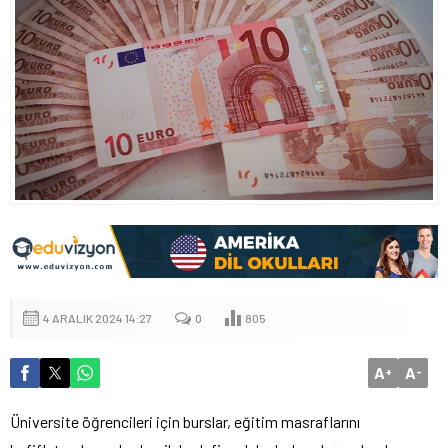
4 ARALIK 2024 14:27
0
805
A
A
+
-
Üniversite öğrencileri için burslar, eğitim masraflarını