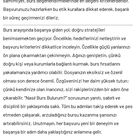
samimiyet, burs değerlendirmelerinde en değerli kriterlerdendir.
Başvurunuzu hazırlarken bu etik kurallara dikkat ederek, başarılı
bir süreç geçirmenizi dileriz.
Burs arayışında başarıya giden yol, doğru stratejileri
benimsemekten geçiyor. Öncelikle, hedeflerinizi netleştirin ve
başvuru kriterlerini dikkatlice inceleyin. Özellikle güçlü yanlarınızı
ön plana çıkarmaktan çekinmeyin. Ağınızı genişletin, çünkü
doğru kişi veya kurumlarla bağlantı kurmak, burs fırsatlarını
yakalamanıza yardımcı olabilir. Dosyanızın eksiksiz ve özenli
olması son derece önemli. Özgüveninizi her daim yüksek tutun;
çünkü kendinize olan inancınız, sizi rakiplerinizden bir adım öne
çıkarabilir. “Nasıl Burs Bulurum?” sorusunun yanıtı, sabırlı ve
disiplinli bir yaklaşımda saklı. Tüm bu adımları takip ederek ve pes
etmeden çalışarak, arzuladığınız bursu kazanma şansınızı
artırabilirsiniz. Unutmayın, her başvuru yeni bir deneyim ve
başarıya bir adım daha yaklaştığınız anlamına gelir.