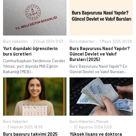
Burs Haberleri
2 Ocak 2024 11:07
Burs Haberleri
1 Mayıs 2025 20:29
Yurt dışındaki öğrencilerin
Burs Başvurusu Nasıl Yapılır?
burs ücretleri
Güncel Devlet ve Vakıf
Bursları (2025)
Cumhurbaşkanı Yardımcısı Cevdet
Yılmaz, yurt dışında Milli Eğitim
Burs Başvurusu Nasıl Yapılır? En
Bakanlığı (MEB)...
Güncel Devlet ve Vakıf Bursları...
Burs Haberleri
Burs Haberleri
,
Manşet
3 Haziran 2025 18:59
27 Ağustos 2024 11:03
Burs başvuru takvimi 2025
Yüksek lisans ve doktora