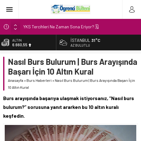
YKS Tercihleri Ne Zaman Sona Eriyor? 🗓️
2026’da Chevening Bursu’na Nasıl Başvurulur?
İSTANBUL
31°C
BİST
13.779,39
Yurtdışında burs bulmak için 5 etkili yol
AZ BULUTLU
2025 YKS Yerleştirme Sonuçları Ne Zaman Açıklanacak ?
DOLAR
Nasıl Burs Bulurum | Burs Arayışında
47,7111
Burs başvuru takvimi 2025
Başarı İçin 10 Altın Kural
EURO
Kadem Vakfi Burs Başvurusu
55,1881
Anasayfa
»
Burs Haberleri
»
Nasıl Burs Bulurum | Burs Arayışında Başarı İçin
10 Altın Kural
ALTIN
6.660,55
Burs arayışında başarıya ulaşmak istiyorsanız, “Nasıl burs
bulurum?” sorusuna yanıt ararken bu 10 altın kuralı
keşfedin.