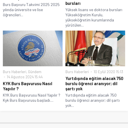
bursları
Burs Başvuru Takvimi 2025 2025
yılında üniversite ve lise
Yüksek lisans ve doktora bursları
öğrencileri...
Yükseköğretim Kurulu,
yükseköğretim kurumlarında
yürütülen...
Burs Haberleri
,
Gündem
Burs Haberleri
10 Eylül 2020 15:13
14 Ağustos 2024 15:44
Yurtdışında eğitim alacak 750
KYK Burs Başvurusu Nasıl
burslu öğrenci aranıyor; dil
Yapılır ?
şartı yok
KYK Burs Başvurusu Nasıl Yapılır ?
Yurtdışında eğitim alacak 750
Kyk Burs Başvurusu başladı....
burslu öğrenci aranıyor; dil şartı
yok...