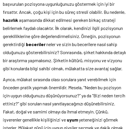
başvurulan pozisyona uygunluğunuzu göstermek için iyi bir
fırsattır. Ancak, çoğu kişi için bu süreç stresli olabilir. Bu nedenle,
hazırlık
aşamasında dikkat edilmesi gereken birkaç strateji
belirlemek faydalı olacaktır. İlk olarak, kendinizi ilgili pozisyonun
gerekliliklerine göre değerlendirmelisiniz. Örneğin, pozisyonun
gerektirdiği
beceriler
neler ve sizin bu becerilere nasıl sahip
olduğunuzu gösterebilirsiniz? Sonrasında, şirket hakkında detaylı
bir araştırma yapmalısınız. Şirketin kültürü, misyonu ve vizyonu
gibi konularda bilgi sahibi olmak, mülakatta size avantaj sağlar.
Ayrıca, mülakat sırasında olası sorulara yanıt verebilmek için
önceden pratik yapmak önemlidir. Mesela, “Neden bu pozisyon
için uygun olduğunuzu düşünüyorsunuz?” ya da “Bizi neden tercih
ettiniz?” gibi soruları nasıl yanıtlayacağınızı düşünebilirsiniz.
Fakat, doğal ve samimi olmayı da ihmal etmeyin. Çünkü,
işverenler genellikle kişiliğinizi ve
uyum
yeteneğinizi görmek
isterler. Mülakat günü için uygun giysiler seçmek ve dakik olmak