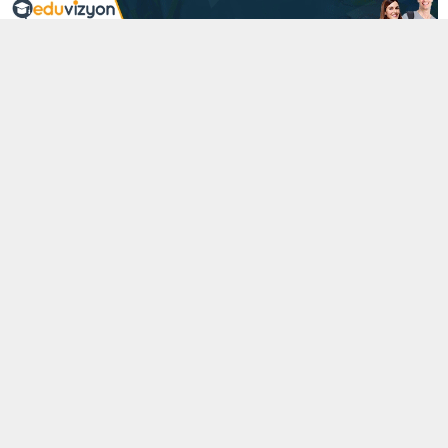
3 ARALIK 2024 02:02
0
1.451
A
A
+
-
Menü
Neden Amerika’da eğitim ?
– Dünyanın en güçlü ekonomisine sahip olması ve iş olanaklarının
fazla olması
– Üniversitelerin bilimsel araştırmalara destek vermesi
– Üniversitelerin başarılı öğrencileri burslarla ödüllendirmesi
– Amerika’nın devlet üniversitelerinin ekonomik olması